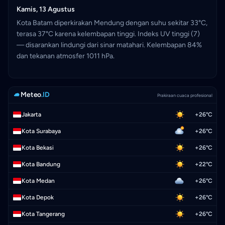
Kamis, 13 Agustus
Kota Batam diperkirakan Mendung dengan suhu sekitar 33°C,
terasa 37°C karena kelembapan tinggi. Indeks UV tinggi (7)
— disarankan lindungi dari sinar matahari. Kelembapan 84%
dan tekanan atmosfer 1011 hPa.
Meteo
.ID
Prakiraan cuaca profesional
Jakarta
+26°C
Kota Surabaya
+26°C
Kota Bekasi
+26°C
Kota Bandung
+22°C
Kota Medan
+26°C
Kota Depok
+26°C
Kota Tangerang
+26°C