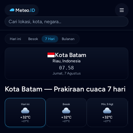
Meteo
.ID
Hari ini
Besok
7 Hari
Bulanan
Kota Batam
Riau, Indonesia
07.58
Jumat, 7 Agustus
Kota Batam — Prakiraan cuaca 7 hari
Hari ini
Besok
Min, 9 Agt
+32°C
+32°C
+32°C
+27°C
+27°C
+27°C