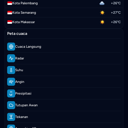
Kota Palembang
+26°C
Kota Semarang
+27°C
Kota Makassar
+26°C
Peta cuaca
Cuaca Langsung
Radar
Suhu
Angin
Presipitasi
Tutupan Awan
Tekanan