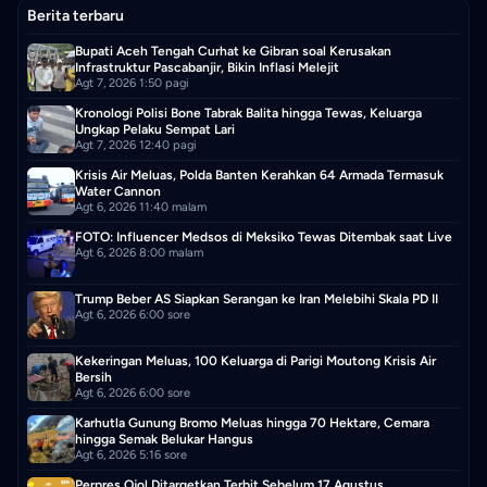
Berita terbaru
Bupati Aceh Tengah Curhat ke Gibran soal Kerusakan
Infrastruktur Pascabanjir, Bikin Inflasi Melejit
Agt 7, 2026 1:50 pagi
Kronologi Polisi Bone Tabrak Balita hingga Tewas, Keluarga
Ungkap Pelaku Sempat Lari
Agt 7, 2026 12:40 pagi
Krisis Air Meluas, Polda Banten Kerahkan 64 Armada Termasuk
Water Cannon
Agt 6, 2026 11:40 malam
FOTO: Influencer Medsos di Meksiko Tewas Ditembak saat Live
Agt 6, 2026 8:00 malam
Trump Beber AS Siapkan Serangan ke Iran Melebihi Skala PD II
Agt 6, 2026 6:00 sore
Kekeringan Meluas, 100 Keluarga di Parigi Moutong Krisis Air
Bersih
Agt 6, 2026 6:00 sore
Karhutla Gunung Bromo Meluas hingga 70 Hektare, Cemara
hingga Semak Belukar Hangus
Agt 6, 2026 5:16 sore
Perpres Ojol Ditargetkan Terbit Sebelum 17 Agustus