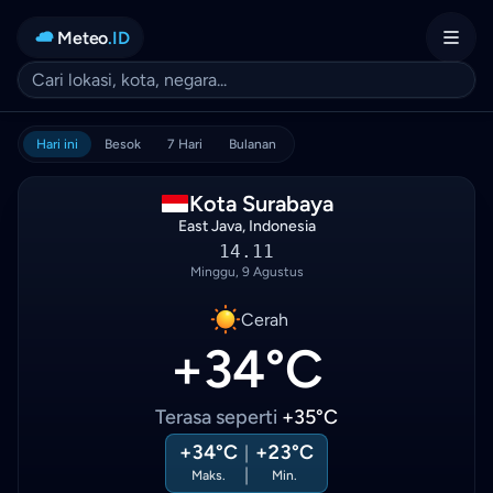
Meteo
.ID
Hari ini
Besok
7 Hari
Bulanan
Kota Surabaya
East Java, Indonesia
14.12
Minggu, 9 Agustus
Cerah
+34°C
Terasa seperti
+35°C
+34°C
+23°C
|
|
Maks.
Min.