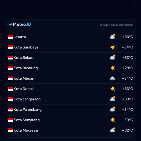
Meteo
.ID
Prakiraan cuaca profesional
Jakarta
+33°C
Kota Surabaya
+34°C
Kota Bekasi
+33°C
Kota Bandung
+29°C
Kota Medan
+34°C
Kota Depok
+33°C
Kota Tangerang
+33°C
Kota Palembang
+34°C
Kota Semarang
+30°C
Kota Makassar
+32°C