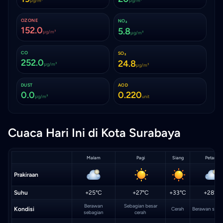
μg/m³
μg/m³
OZONE
NO₂
152.0
5.8
μg/m³
μg/m³
CO
SO₂
252.0
24.8
μg/m³
μg/m³
DUST
AOD
0.0
0.220
μg/m³
unit
Cuaca Hari Ini di Kota Surabaya
Malam
Pagi
Siang
Petang
Prakiraan
Suhu
+25°C
+27°C
+33°C
+28°C
Berawan
Sebagian besar
Kondisi
Cerah
Berawan seba
sebagian
cerah