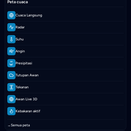
Peta cuaca
Cuaca Langsung
Radar
Suhu
Angin
Presipitasi
Tutupan Awan
Tekanan
Awan Live 3D
Kebakaran aktif
→
Semua peta