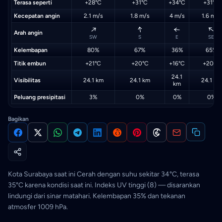
Terasa seperti
+28°C
+31°C
+34°C
+31°C
Kecepatan angin
2.1 m/s
1.8 m/s
4 m/s
1.6 m/s
↑
↑
↑
↑
Arah angin
SW
S
E
SE
Kelembapan
80%
67%
36%
65%
Titik embun
+21°C
+20°C
+16°C
+20°C
24.1
Visibilitas
24.1 km
24.1 km
24.1 km
km
Peluang presipitasi
3%
0%
0%
0%
Bagikan
Kota Surabaya saat ini Cerah dengan suhu sekitar 34°C, terasa
35°C karena kondisi saat ini. Indeks UV tinggi (8) — disarankan
lindungi dari sinar matahari. Kelembapan 35% dan tekanan
atmosfer 1009 hPa.