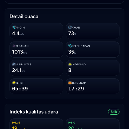
Detail cuaca
ANGIN
AWAN
4.4
73
m/s
%
TEKANAN
KELEMBAPAN
1013
35
hPa
%
VISIBILITAS
INDEKS UV
24.1
8
km
TERBIT
TERBENAM
05:39
17:29
Indeks kualitas udara
Baik
PM2.5
PM10
19
20