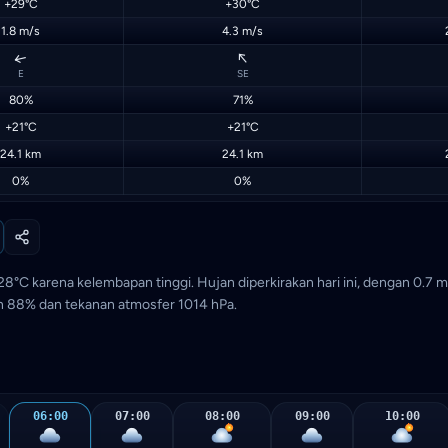
+29°C
+30°C
1.8 m/s
4.3 m/s
↑
↑
E
SE
80%
71%
+21°C
+21°C
24.1 km
24.1 km
0%
0%
8°C karena kelembapan tinggi. Hujan diperkirakan hari ini, dengan 0.7 m
pan 88% dan tekanan atmosfer 1014 hPa.
06:00
07:00
08:00
09:00
10:00