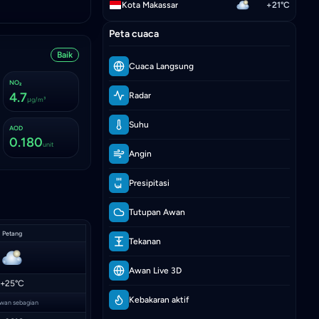
Kota Makassar
+21°C
Peta cuaca
Baik
Cuaca Langsung
NO₂
4.7
Radar
μg/m³
Suhu
AOD
0.180
unit
Angin
Presipitasi
Tutupan Awan
Petang
Tekanan
Awan Live 3D
+25°C
Kebakaran aktif
wan sebagian