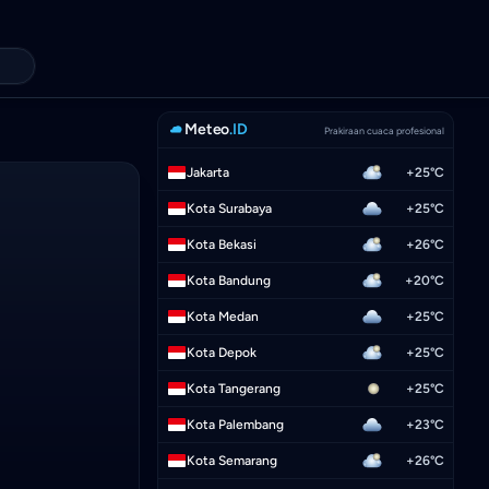
Meteo
.ID
Prakiraan cuaca profesional
Jakarta
+25°C
Kota Surabaya
+25°C
Kota Bekasi
+26°C
Kota Bandung
+20°C
Kota Medan
+25°C
Kota Depok
+25°C
Kota Tangerang
+25°C
Kota Palembang
+23°C
Kota Semarang
+26°C