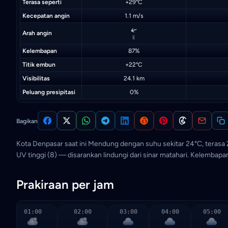
Terasa seperti
+29°C
Kecepatan angin
1.1 m/s
↑
Arah angin
E
Kelembapan
87%
Titik embun
+22°C
Visibilitas
24.1 km
Peluang presipitasi
0%
Bagikan
Kota Denpasar saat ini Mendung dengan suhu sekitar 24°C, terasa 2
UV tinggi (8) — disarankan lindungi dari sinar matahari. Kelemba
Prakiraan per jam
01:00
02:00
03:00
04:00
05:00