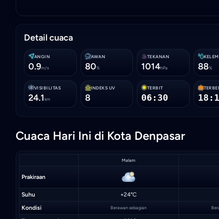
Detail cuaca
ANGIN
AWAN
TEKANAN
KELE
0.9
80
1014
88
m/s
%
hPa
%
VISIBILITAS
INDEKS UV
TERBIT
TERB
24.1
8
06:30
18:
km
Cuaca Hari Ini di Kota Denpasar
Malam
Prakiraan
Suhu
+24°C
Kondisi
Berawan sebagian
Ber