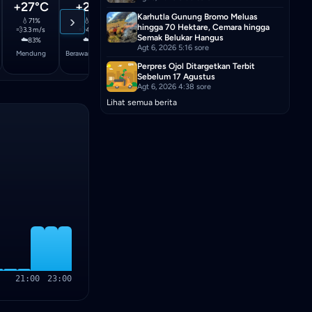
+27°C
+28°C
+27°C
+27°C
+2
›
Karhutla Gunung Bromo Meluas
💧
71%
💧
70%
💧
71%
💧
71%
💧
hingga 70 Hektare, Cemara hingga
💨
3.3 m/s
💨
4.1 m/s
💨
4.6 m/s
💨
4.7 m/s
💨
4.
Semak Belukar Hangus
☁️
☁️
☁️
☁️
☁️
83%
64%
52%
43%
Agt 6, 2026 5:16 sore
Mendung
Berawan sebagian
Berawan sebagian
Sebagian besar cerah
Sebagian b
Perpres Ojol Ditargetkan Terbit
Sebelum 17 Agustus
Agt 6, 2026 4:38 sore
Lihat semua berita
21:00
23:00