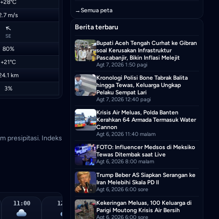
+28°C
→
Semua peta
2.7 m/s
Berita terbaru
↑
SE
Bupati Aceh Tengah Curhat ke Gibran
80%
soal Kerusakan Infrastruktur
Pascabanjir, Bikin Inflasi Melejit
+21°C
Agt 7, 2026 1:50 pagi
24.1 km
Kronologi Polisi Bone Tabrak Balita
hingga Tewas, Keluarga Ungkap
3%
Pelaku Sempat Lari
Agt 7, 2026 12:40 pagi
Krisis Air Meluas, Polda Banten
Kerahkan 64 Armada Termasuk Water
Cannon
Agt 6, 2026 11:40 malam
m presipitasi. Indeks
FOTO: Influencer Medsos di Meksiko
Tewas Ditembak saat Live
Agt 6, 2026 8:00 malam
Trump Beber AS Siapkan Serangan ke
Iran Melebihi Skala PD II
Agt 6, 2026 6:00 sore
Kekeringan Meluas, 100 Keluarga di
11:00
12:00
13:00
14:00
15
Parigi Moutong Krisis Air Bersih
Agt 6, 2026 6:00 sore