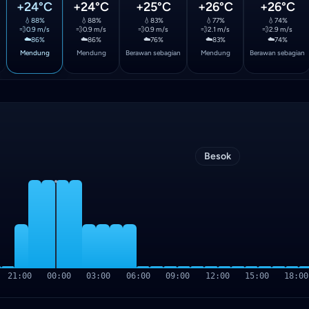
+24°C
+24°C
+25°C
+26°C
+26°C
💧
88%
💧
88%
💧
83%
💧
77%
💧
74%
💨
0.9 m/s
💨
0.9 m/s
💨
0.9 m/s
💨
2.1 m/s
💨
2.9 m/s
☁️
☁️
☁️
☁️
☁️
86%
86%
76%
83%
74%
Mendung
Mendung
Berawan sebagian
Mendung
Berawan sebagian
Besok
21:00
00:00
03:00
06:00
09:00
12:00
15:00
18:00