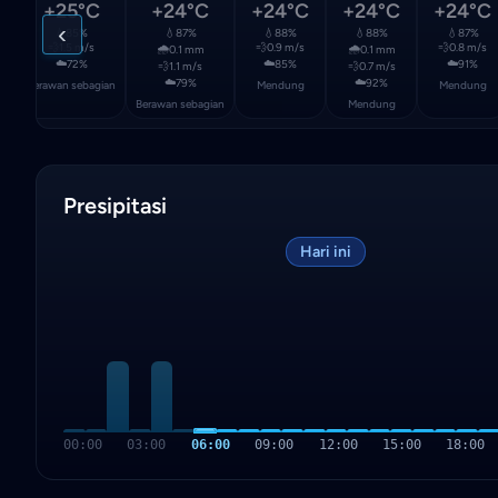
+25°C
+24°C
+24°C
+24°C
+24°C
‹
💧
85%
💧
87%
💧
88%
💧
88%
💧
87%
💨
1.5 m/s
💨
0.9 m/s
💨
0.8 m/s
🌧️
🌧️
0.1 mm
0.1 mm
☁️
☁️
☁️
72%
85%
91%
💨
1.1 m/s
💨
0.7 m/s
☁️
☁️
79%
92%
an
Berawan sebagian
Mendung
Mendung
Berawan sebagian
Mendung
Presipitasi
Hari ini
00:00
03:00
06:00
09:00
12:00
15:00
18:00