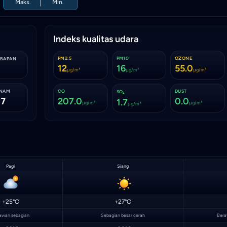
|
Maks.
Min.
Indeks kualitas udara
PM2.5
PM10
OZONE
MBAPAN
12
16
55.0
μg/m³
μg/m³
μg/m³
ENAM
CO
DUST
SO₂
17
207.0
0.0
1.7
μg/m³
μg/m³
μg/m³
Pagi
Siang
+25°C
+27°C
awan sebagian
Sebagian besar cerah
Bera