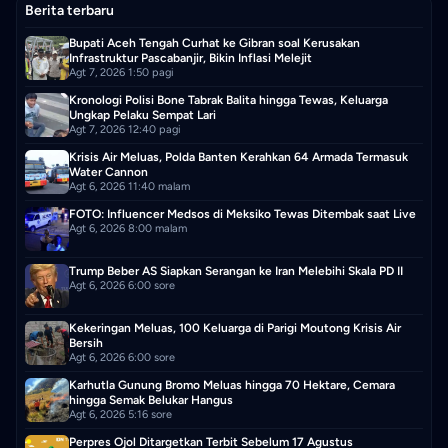
Berita terbaru
Bupati Aceh Tengah Curhat ke Gibran soal Kerusakan
Infrastruktur Pascabanjir, Bikin Inflasi Melejit
Agt 7, 2026 1:50 pagi
Kronologi Polisi Bone Tabrak Balita hingga Tewas, Keluarga
Ungkap Pelaku Sempat Lari
Agt 7, 2026 12:40 pagi
Krisis Air Meluas, Polda Banten Kerahkan 64 Armada Termasuk
Water Cannon
Agt 6, 2026 11:40 malam
FOTO: Influencer Medsos di Meksiko Tewas Ditembak saat Live
Agt 6, 2026 8:00 malam
Trump Beber AS Siapkan Serangan ke Iran Melebihi Skala PD II
Agt 6, 2026 6:00 sore
Kekeringan Meluas, 100 Keluarga di Parigi Moutong Krisis Air
Bersih
Agt 6, 2026 6:00 sore
Karhutla Gunung Bromo Meluas hingga 70 Hektare, Cemara
hingga Semak Belukar Hangus
Agt 6, 2026 5:16 sore
Perpres Ojol Ditargetkan Terbit Sebelum 17 Agustus