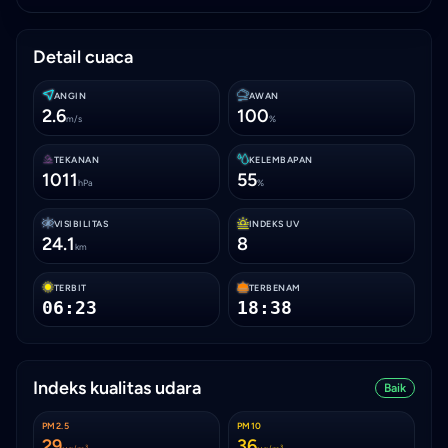
Detail cuaca
ANGIN
AWAN
2.6
100
m/s
%
TEKANAN
KELEMBAPAN
1011
55
hPa
%
VISIBILITAS
INDEKS UV
24.1
8
km
TERBIT
TERBENAM
06:23
18:38
Indeks kualitas udara
Baik
PM2.5
PM10
29
36