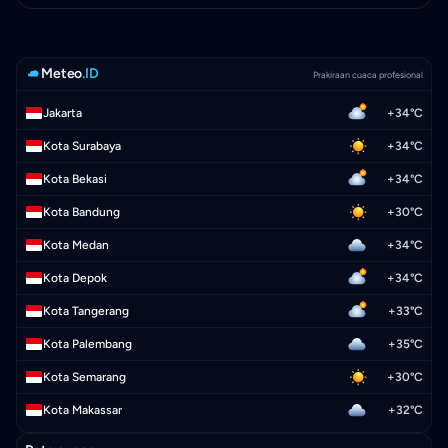
Meteo
.ID
Prakiraan cuaca profesional
Jakarta
+34°C
Kota Surabaya
+34°C
Kota Bekasi
+34°C
Kota Bandung
+30°C
Kota Medan
+34°C
Kota Depok
+34°C
Kota Tangerang
+33°C
Kota Palembang
+35°C
Kota Semarang
+30°C
Kota Makassar
+32°C