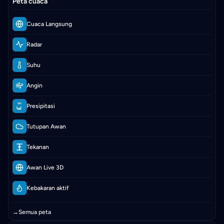
Peta cuaca
Cuaca Langsung
Radar
Suhu
Angin
Presipitasi
Tutupan Awan
Tekanan
Awan Live 3D
Kebakaran aktif
→
Semua peta