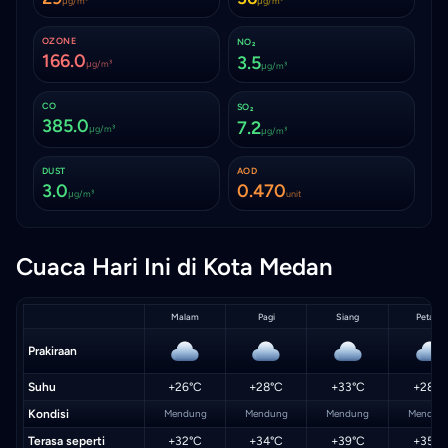
μg/m³
μg/m³
OZONE
NO₂
166.0
3.5
μg/m³
μg/m³
CO
SO₂
385.0
7.2
μg/m³
μg/m³
DUST
AOD
3.0
0.470
μg/m³
unit
Cuaca Hari Ini di Kota Medan
Malam
Pagi
Siang
Petang
Prakiraan
Suhu
+26°C
+28°C
+33°C
+28°C
Kondisi
Mendung
Mendung
Mendung
Mendun
Terasa seperti
+32°C
+34°C
+39°C
+35°C