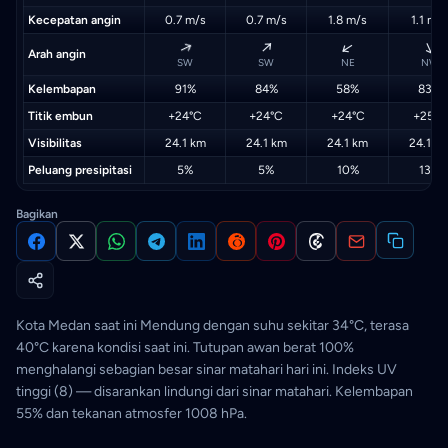
Kecepatan angin
0.7 m/s
0.7 m/s
1.8 m/s
1.1 m/s
↑
↑
↑
↑
Arah angin
SW
SW
NE
NW
Kelembapan
91%
84%
58%
83%
Titik embun
+24°C
+24°C
+24°C
+25°C
Visibilitas
24.1 km
24.1 km
24.1 km
24.1 k
Peluang presipitasi
5%
5%
10%
13%
Bagikan
Kota Medan saat ini Mendung dengan suhu sekitar 34°C, terasa
40°C karena kondisi saat ini. Tutupan awan berat 100%
menghalangi sebagian besar sinar matahari hari ini. Indeks UV
tinggi (8) — disarankan lindungi dari sinar matahari. Kelembapan
55% dan tekanan atmosfer 1008 hPa.