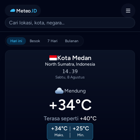
Meteo
.ID
Hari ini
Besok
7 Hari
Bulanan
Kota Medan
North Sumatra, Indonesia
14.39
Sabtu, 8 Agustus
Mendung
+34°C
Terasa seperti
+40°C
+34°C
+25°C
|
|
Maks.
Min.