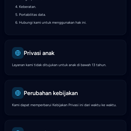
Keberatan.
Portabilitas data.
Hubungi kami untuk menggunakan hak ini.
Privasi anak
Layanan kami tidak ditujukan untuk anak di bawah 13 tahun.
Perubahan kebijakan
Kami dapat memperbarui Kebijakan Privasi ini dari waktu ke waktu.