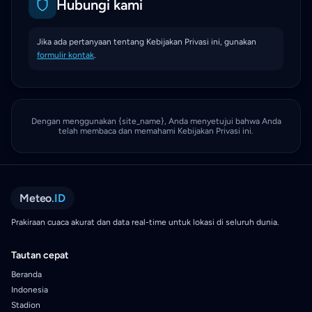
Hubungi kami
Jika ada pertanyaan tentang Kebijakan Privasi ini, gunakan
formulir kontak
.
Dengan menggunakan {site_name}, Anda menyetujui bahwa Anda
telah membaca dan memahami Kebijakan Privasi ini.
Meteo
.ID
Prakiraan cuaca akurat dan data real-time untuk lokasi di seluruh dunia.
Tautan cepat
Beranda
Indonesia
Stadion