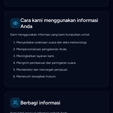
Cara kami menggunakan informasi
Anda
Kami menggunakan informasi yang kami kumpulkan untuk:
Menyediakan prakiraan cuaca dan data meteorologi.
Mempersonalisasi pengalaman Anda.
Meningkatkan layanan kami.
Mengirim pembaruan dan peringatan cuaca.
Mendeteksi dan mencegah penipuan.
Memenuhi kewajiban hukum.
Berbagi informasi