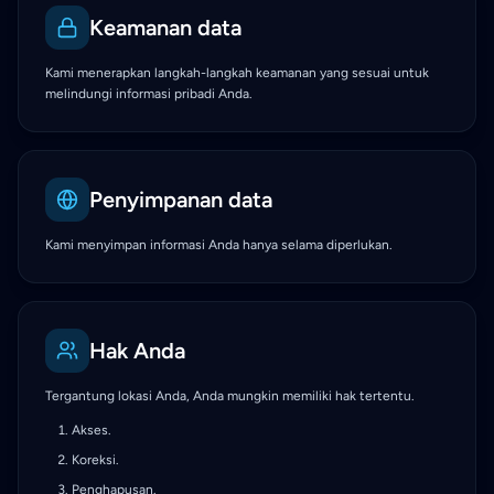
Keamanan data
Kami menerapkan langkah-langkah keamanan yang sesuai untuk
melindungi informasi pribadi Anda.
Penyimpanan data
Kami menyimpan informasi Anda hanya selama diperlukan.
Hak Anda
Tergantung lokasi Anda, Anda mungkin memiliki hak tertentu.
Akses.
Koreksi.
Penghapusan.