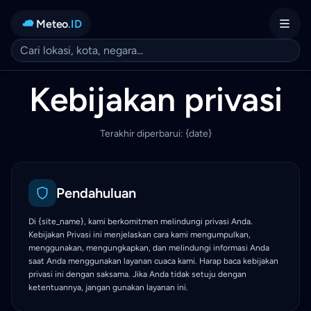
Meteo
.ID
Kebijakan privasi
Terakhir diperbarui: {date}
Pendahuluan
Di {site_name}, kami berkomitmen melindungi privasi Anda.
Kebijakan Privasi ini menjelaskan cara kami mengumpulkan,
menggunakan, mengungkapkan, dan melindungi informasi Anda
saat Anda menggunakan layanan cuaca kami. Harap baca kebijakan
privasi ini dengan saksama. Jika Anda tidak setuju dengan
ketentuannya, jangan gunakan layanan ini.