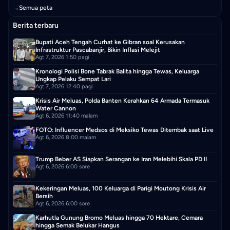
→
Semua peta
Berita terbaru
Bupati Aceh Tengah Curhat ke Gibran soal Kerusakan
Infrastruktur Pascabanjir, Bikin Inflasi Melejit
Agt 7, 2026 1:50 pagi
Kronologi Polisi Bone Tabrak Balita hingga Tewas, Keluarga
Ungkap Pelaku Sempat Lari
Agt 7, 2026 12:40 pagi
Krisis Air Meluas, Polda Banten Kerahkan 64 Armada Termasuk
Water Cannon
Agt 6, 2026 11:40 malam
FOTO: Influencer Medsos di Meksiko Tewas Ditembak saat Live
Agt 6, 2026 8:00 malam
Trump Beber AS Siapkan Serangan ke Iran Melebihi Skala PD II
Agt 6, 2026 6:00 sore
Kekeringan Meluas, 100 Keluarga di Parigi Moutong Krisis Air
Bersih
Agt 6, 2026 6:00 sore
Karhutla Gunung Bromo Meluas hingga 70 Hektare, Cemara
hingga Semak Belukar Hangus