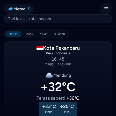
Meteo
.ID
Hari ini
Besok
7 Hari
Bulanan
Kota Pekanbaru
Riau, Indonesia
16.45
Minggu, 9 Agustus
Mendung
+32°C
Terasa seperti
+36°C
+33°C
+25°C
|
|
Maks.
Min.