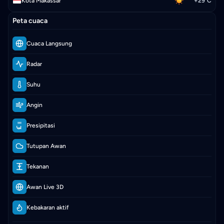
Kota Makassar
+29°C
Peta cuaca
Cuaca Langsung
Radar
Suhu
Angin
Presipitasi
Tutupan Awan
Tekanan
Awan Live 3D
Kebakaran aktif