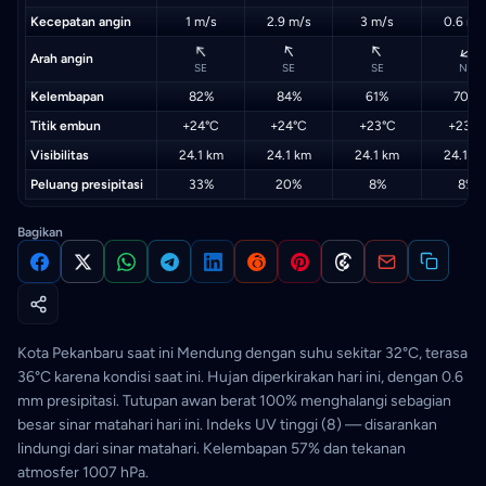
Kecepatan angin
1 m/s
2.9 m/s
3 m/s
0.6 m/
↑
↑
↑
↑
Arah angin
SE
SE
SE
NE
Kelembapan
82%
84%
61%
70%
Titik embun
+24°C
+24°C
+23°C
+23°C
Visibilitas
24.1 km
24.1 km
24.1 km
24.1 k
Peluang presipitasi
33%
20%
8%
8%
Bagikan
Kota Pekanbaru saat ini Mendung dengan suhu sekitar 32°C, terasa
36°C karena kondisi saat ini. Hujan diperkirakan hari ini, dengan 0.6
mm presipitasi. Tutupan awan berat 100% menghalangi sebagian
besar sinar matahari hari ini. Indeks UV tinggi (8) — disarankan
lindungi dari sinar matahari. Kelembapan 57% dan tekanan
atmosfer 1007 hPa.