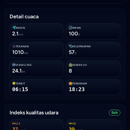
Detail cuaca
ANGIN
AWAN
2.1
100
m/s
%
TEKANAN
KELEMBAPAN
1010
57
hPa
%
VISIBILITAS
INDEKS UV
24.1
8
km
TERBIT
TERBENAM
06:15
18:23
Indeks kualitas udara
Baik
PM2.5
PM10
37
39