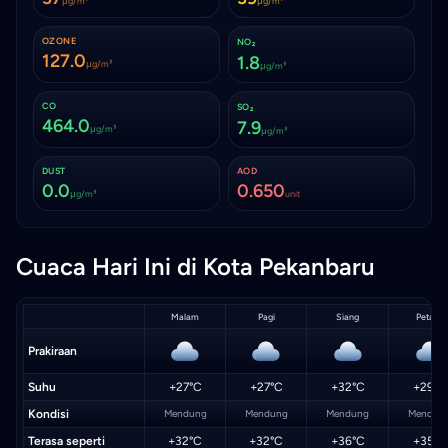
μg/m³
μg/m³
OZONE
NO₂
127.0
1.8
μg/m³
μg/m³
CO
SO₂
464.0
7.9
μg/m³
μg/m³
DUST
AOD
0.0
0.650
μg/m³
unit
Cuaca Hari Ini di Kota Pekanbaru
Malam
Pagi
Siang
Petang
Prakiraan
Suhu
+27°C
+27°C
+32°C
+29°C
Kondisi
Mendung
Mendung
Mendung
Mendun
Terasa seperti
+32°C
+32°C
+36°C
+35°C